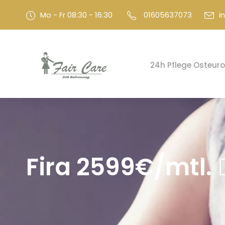
Mo - Fr 08:30 - 16:30
01605637073
i
24h Pflege Osteur
Fira 2599€/mtl. 👉