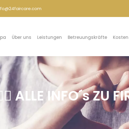
nfo@24faircare.com
opa
Über uns
Leistungen
Betreuungskräfte
Kosten
🏻 ALLE INFO´s ZU FIR