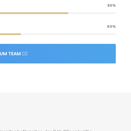
80%
60%
UM TEAM 👈🏻